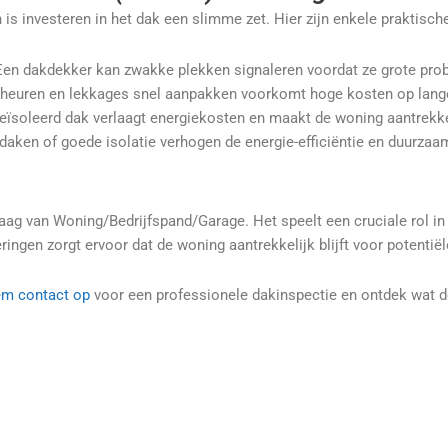
s investeren in het dak een slimme zet. Hier zijn enkele praktische
en dakdekker kan zwakke plekken signaleren voordat ze grote pr
heuren en lekkages snel aanpakken voorkomt hoge kosten op lange
ïsoleerd dak verlaagt energiekosten en maakt de woning aantrekke
aken of goede isolatie verhogen de energie-efficiëntie en duurzaa
ag van Woning/Bedrijfspand/Garage. Het speelt een cruciale rol in 
ngen zorgt ervoor dat de woning aantrekkelijk blijft voor potentiël
m contact op
voor een professionele dakinspectie en ontdek wat 