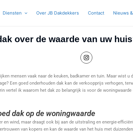
Diensten
Over JB Dakdekkers
Contact
Nieuws &
 dak over de waarde van uw hui
I
n
s
t
kijken mensen vaak naar de keuken, badkamer en tuin. Maar wist u da
a
ge? Een goed onderhouden dak kan de verkoopprijs verhogen, terwij
g
r
rin vertel ik waarom het dak zo belangrijk is voor de woningwaarde
a
m
goed dak op de woningwaarde
 en wind, maar draagt ook bij aan de uitstraling en energie-efficië
ertrouwen van kopers en kan de waarde van het huis met duizenden